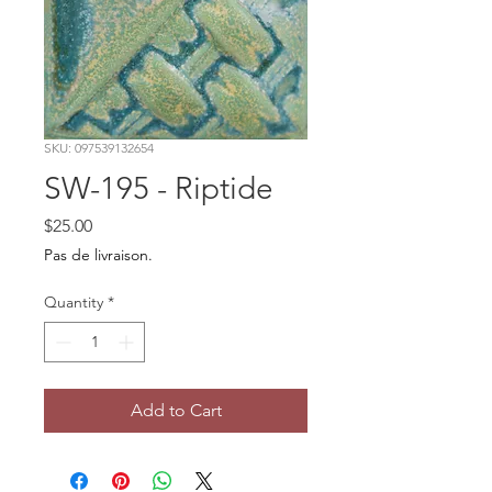
SKU: 097539132654
SW-195 - Riptide
Price
$25.00
Pas de livraison.
Quantity
*
Add to Cart