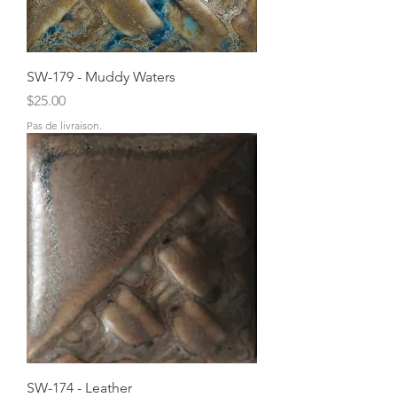
SW-179 - Muddy Waters
Price
$25.00
Pas de livraison.
SW-174 - Leather