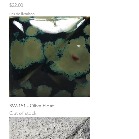
Price
$22.00
Pas de livraison.
SW-151 - Olive Float
Out of stock