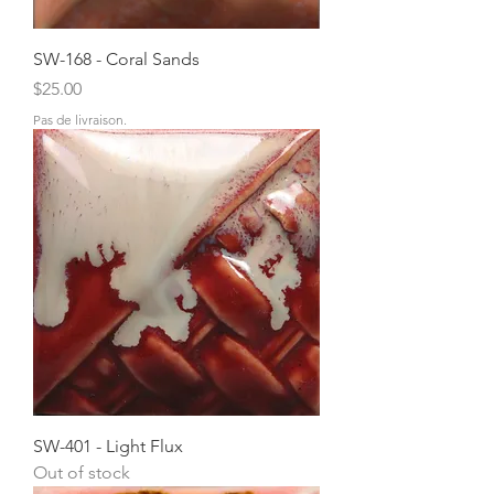
SW-168 - Coral Sands
Price
$25.00
Pas de livraison.
SW-401 - Light Flux
Out of stock