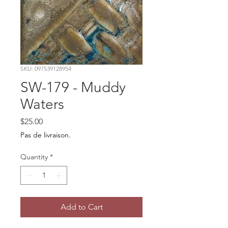
SKU: 097539128954
SW-179 - Muddy
Waters
Price
$25.00
Pas de livraison.
Quantity
*
Add to Cart