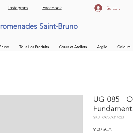
Instagram
Facebook
Se connecter
romenades Saint-Bruno
 Bruno
Tous Les Produits
Cours et Ateliers
Argile
Colours
UG-085 - O
Fundamenta
SKU : 097539314623
Prix
9,00 $CA