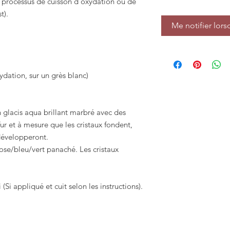
 processus de cuisson d'oxydation ou de
t).
Me notifier lors
xydation, sur un grès blanc)
glacis aqua brillant marbré avec des
fur et à mesure que les cristaux fondent,
 développeront.
ose/bleu/vert panaché. Les cristaux
 (Si appliqué et cuit selon les instructions).