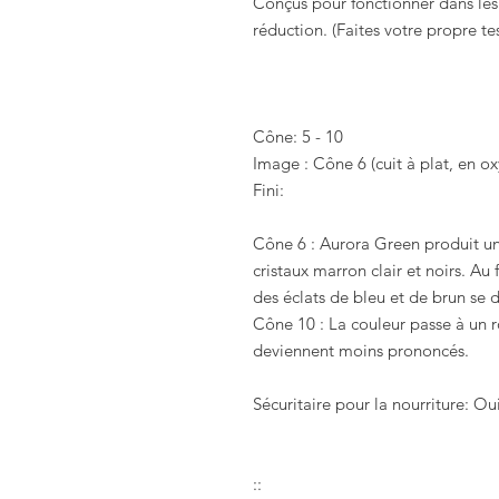
Conçus pour fonctionner dans les
réduction. (Faites votre propre tes
Cône:
5 - 10
Image : Cône 6
(cuit à plat, en o
Fini:
Cône 6 :
Aurora Green produit un 
cristaux marron clair et noirs. Au 
des éclats de bleu et de brun se
Cône 10 :
La couleur passe à un r
deviennent moins prononcés.
Sécuritaire pour la nourriture:
Oui
::