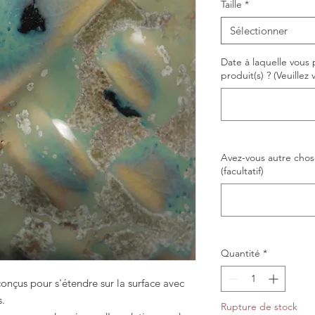
Taille
*
Sélectionner
Date à laquelle vous 
produit(s) ? (Veuillez
Avez-vous autre chose
(facultatif)
Quantité
*
conçus pour s'étendre sur la surface avec
s.
Rupture de stock