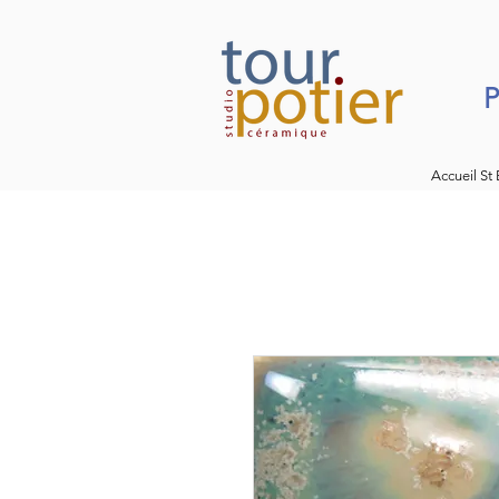
P
Accueil St