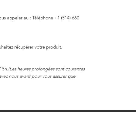
ous appeler au :
Téléphone +1 (514) 660
haitez récupérer votre produit.
15h.
(Les heures prolongées sont courantes
r avec nous avant pour vous assurer que
Tour Potier Studio Céramique Saint-Bruno
510, boul. des Promenades, suite 122