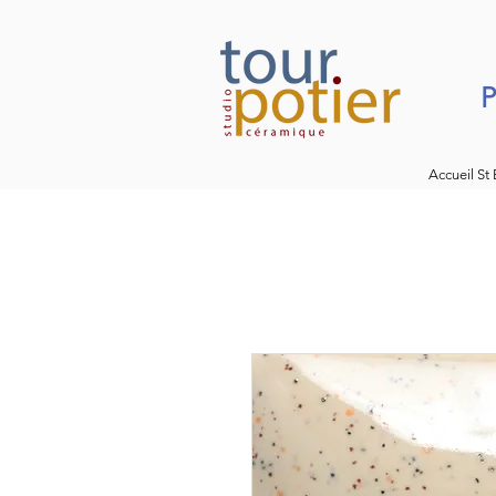
P
Accueil St