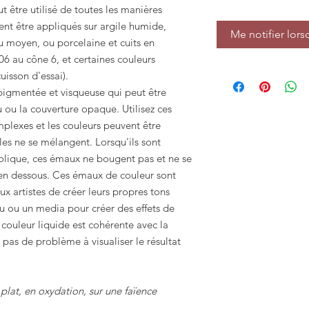
t être utilisé de toutes les manières
ent être appliqués sur argile humide,
Me notifier lors
u moyen, ou porcelaine et cuits en
6 au cône 6, et certaines couleurs
uisson d'essai).
pigmentée et visqueuse qui peut être
u ou la couverture opaque. Utilisez ces
plexes et les couleurs peuvent être
les ne se mélangent. Lorsqu'ils sont
jolique, ces émaux ne bougent pas et ne se
en dessous. Ces émaux de couleur sont
x artistes de créer leurs propres tons
au ou un media pour créer des effets de
 couleur liquide est cohérente avec la
t pas de problème à visualiser le résultat
 plat, en oxydation, sur une faïence