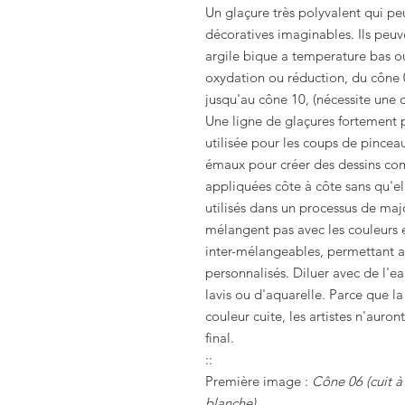
Un glaçure très polyvalent qui peu
décoratives imaginables. Ils peuv
argile bique a temperature bas o
oxydation ou réduction, du cône 0
jusqu'au cône 10, (nécessite une c
Une ligne de glaçures fortement 
utilisée pour les coups de pincea
émaux pour créer des dessins com
appliquées côte à côte sans qu'el
utilisés dans un processus de ma
mélangent pas avec les couleurs 
inter-mélangeables, permettant au
personnalisés. Diluer avec de l'e
lavis ou d'aquarelle. Parce que la
couleur cuite, les artistes n'auron
final.
::
Première image :
Cône 06 (cuit à
blanche)