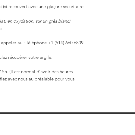
i (si recouvert avec une glaçure sécuritaire
lat, en oxydation, sur un grès blanc)
i
 appeler au :
Téléphone +1 (514) 660 6809
lez récupérer votre argile.
5h. (Il est normal d'avoir des heures
fiez avec nous au préalable pour vous
Tour Potier Studio Céramique Saint-Bruno