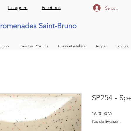
Instagram
Facebook
Se connecter
romenades Saint-Bruno
 Bruno
Tous Les Produits
Cours et Ateliers
Argile
Colours
SP254 - Spe
Prix
16,00 $CA
Pas de livraison.