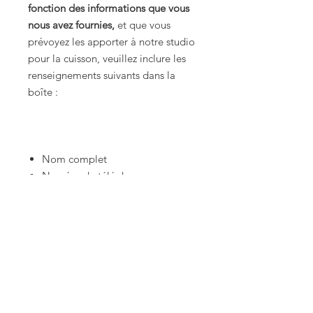
fonction des informations que vous
nous avez fournies,
et que vous
prévoyez les apporter à notre studio
pour la cuisson, veuillez inclure les
renseignements suivants dans la
boîte :
Nom complet
Numéro de téléphone
Adresse courriel
Type de cuisson : biscuit ou
glaçure
Nombre de pièces dans chaque
boîte apportée au studio
Référence de l’argile
Référence des émaux
Date de remise au studio :