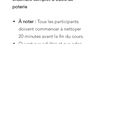
poterie
À noter :
Tous les participants
doivent commencer à nettoyer
20 minutes avant la fin du cours.
Ouvert aux adultes et aux ados
de 16 ans et plus.
🌐
Tous nos cours sont offerts en
format bilingue, français et anglais.
Matériaux et outils
1/2 sac d'argile inclus (environ 4.5